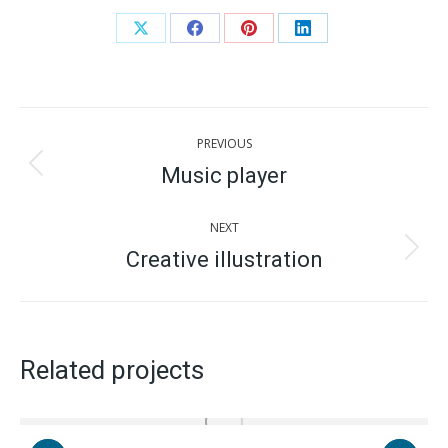
Share
Share
Share
Share
on
on
on
on
X
Facebook
Pinterest
LinkedIn
Project
PREVIOUS
navigation
Music player
Previous
project:
NEXT
Creative illustration
Next
project:
Related projects